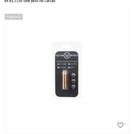
6X
R$ 21,50
sem juros no cartão
Esgotado