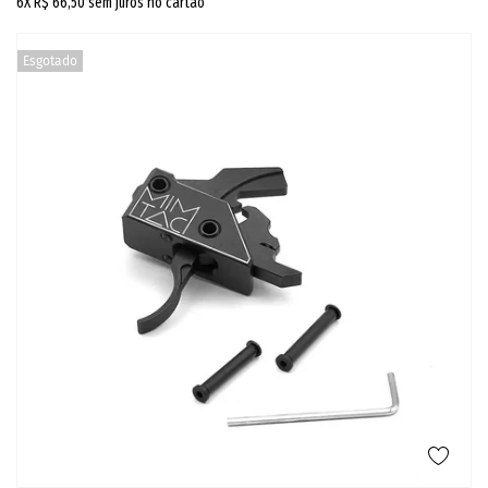
6X
R$ 66,50
sem juros no cartão
Esgotado