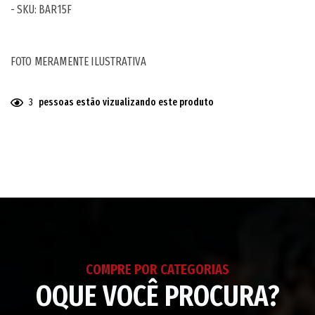
- SKU: BAR15F
FOTO MERAMENTE ILUSTRATIVA
3
pessoas estão vizualizando este produto
Adicionando
o
produto
ao
seu
carrinho
COMPRE POR CATEGORIAS
OQUE VOCÊ PROCURA?