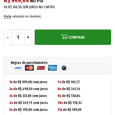
R$ 909,09
NO PIX
6X
R$ 166,50
SEM JUROS NO CARTÃO
Frete
calculado no checkout.
COMPRAR
Regras de parcelamento:
1x
de R$ 999,00 sem juros
7x
de R$ 163,72
2x
de R$ 499,50 sem juros
8x
de R$ 145,14
3x
de R$ 333,00 sem juros
9x
de R$ 130,64
4x
de R$ 249,75 sem juros
10x
de R$ 118,53
5x
de R$ 199,80 sem juros
11x
de R$ 109,09