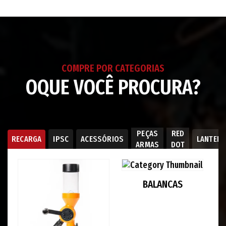
seu
carrinho
COMPRE POR CATEGORIAS
OQUE VOCÊ PROCURA?
PEÇAS
RED
RECARGA
IPSC
ACESSÓRIOS
LANTER
ARMAS
DOT
BALANCAS