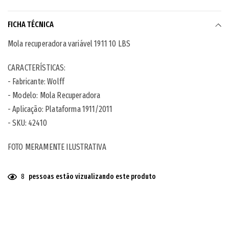
FICHA TÉCNICA
Mola recuperadora variável 1911 10 LBS
CARACTERÍSTICAS:
- Fabricante: Wolff
- Modelo: Mola Recuperadora
- Aplicação: Plataforma 1911/2011
-
SKU: 42410
FOTO MERAMENTE ILUSTRATIVA
8
pessoas estão vizualizando este produto
Adicionando
o
produto
ao