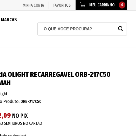
MEU CARRINHO
0
MINHA CONTA
FAVORITOS
MARCAS
IA OLIGHT RECARREGAVEL ORB-217C50
MAH
light
o Produto:
ORB-217C50
2,09
NO PIX
83
SEM JUROS NO CARTÃO
lado no checkout.