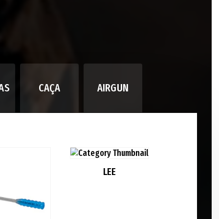
AS
CAÇA
AIRGUN
LEE
MR BUL