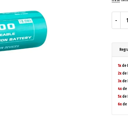
Regr
1x
de 
2x
de 
3x
de 
4x
de 
5x
de 
6x
de 