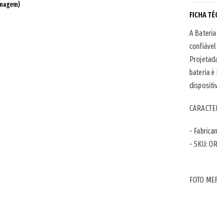
imagem)
FICHA TÉ
A Bateri
confiável
Projetad
bateria é
dispositi
CARACTER
- Fabrica
- SKU: O
FOTO ME