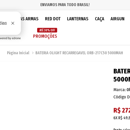
ENVIAMOS PARA TODO BRASIL!
IOS
PEÇAS ARMAS
RED DOT
LANTERNAS
CAÇA
AIRGUN
ATÉ 30% OFF
PROMOÇÕES
Página Inicial
BATERIA OLIGHT RECARREGAVEL ORB-217C50 5000MAH
BATER
5000
Marca:
O
Código D
R$ 27
6X
R$ 49,
Frete
calcu