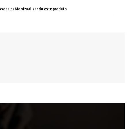
ssoas estão vizualizando este produto
ndo