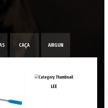
AS
CAÇA
AIRGUN
LEE
MR BUL