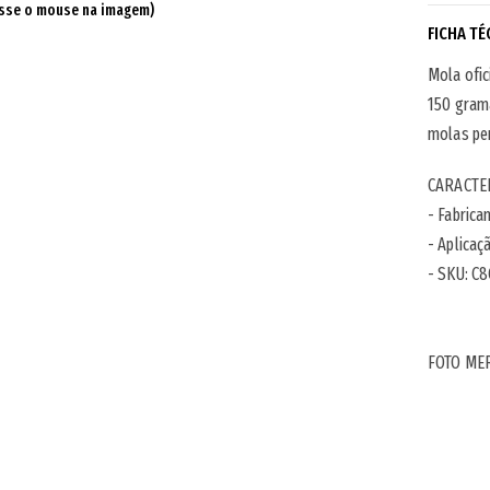
sse o mouse na imagem)
FICHA TÉ
Mola ofic
150 grama
molas pe
CARACTER
- Fabrica
- Aplicaç
- SKU:
C8
FOTO ME