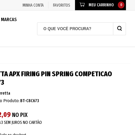
MEU CARRINHO
0
MINHA CONTA
FAVORITOS
MARCAS
TA APX FIRING PIN SPRING COMPETICAO
73
eretta
o Produto:
BT-C8C673
2,09
NO PIX
83
SEM JUROS NO CARTÃO
lado no checkout.