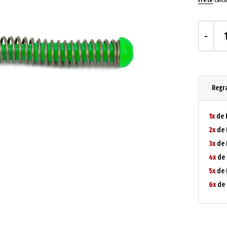
Regr
1x
de 
2x
de 
3x
de 
4x
de 
5x
de 
6x
de 