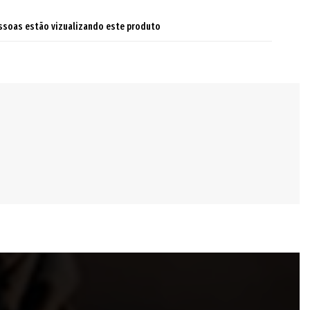
ssoas estão vizualizando este produto
ndo