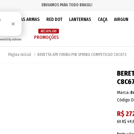
ENVIAMOS PARA TODO BRASIL!
IOS
PEÇAS ARMAS
RED DOT
LANTERNAS
CAÇA
AIRGUN
ATÉ 30% OFF
PROMOÇÕES
Página Inicial
BERETTA APX FIRING PIN SPRING COMPETICAO C8C673
BERET
C8C6
Marca:
B
Código D
R$ 27
6X
R$ 49,
Frete
calcu