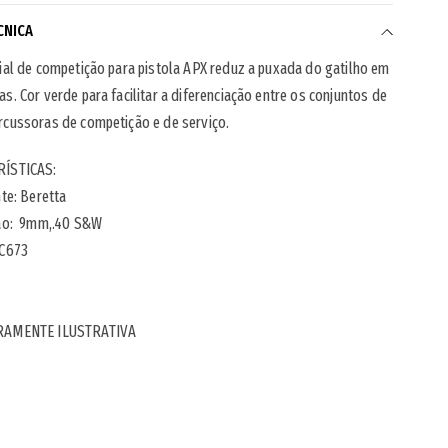
CNICA
ial de competição para pistola APX reduz a puxada do gatilho em
s. Cor verde para facilitar a diferenciação entre os conjuntos de
rcussoras de competição e de serviço.
ÍSTICAS:
nte: Beretta
ão:
9mm,.40 S&W
C673
RAMENTE ILUSTRATIVA