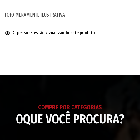
FOTO MERAMENTE ILUSTRATIVA
2
pessoas estão vizualizando este produto
Adicionando
o
produto
ao
seu
carrinho
COMPRE POR CATEGORIAS
OQUE VOCÊ PROCURA?