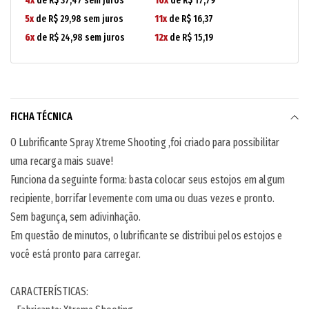
4x
de R$ 37,47 sem juros
10x
de R$ 17,79
5x
de R$ 29,98 sem juros
11x
de R$ 16,37
6x
de R$ 24,98 sem juros
12x
de R$ 15,19
FICHA TÉCNICA
O Lubrificante Spray Xtreme Shooting ,foi criado para possibilitar
uma recarga mais suave!
Funciona da seguinte forma: basta colocar seus estojos em algum
recipiente, borrifar levemente com uma ou duas vezes e pronto.
Sem bagunça, sem adivinhação.
Em questão de minutos, o lubrificante se distribui pelos estojos e
você está pronto para carregar.
CARACTERÍSTICAS: