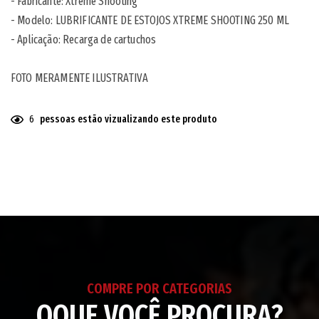
- Fabricante: Xtreme Shooting
- Modelo: LUBRIFICANTE DE ESTOJOS XTREME SHOOTING 250 ML
- Aplicação: Recarga de cartuchos
FOTO MERAMENTE ILUSTRATIVA
6
pessoas estão vizualizando este produto
Adicionando
o
produto
ao
seu
carrinho
COMPRE POR CATEGORIAS
OQUE VOCÊ PROCURA?