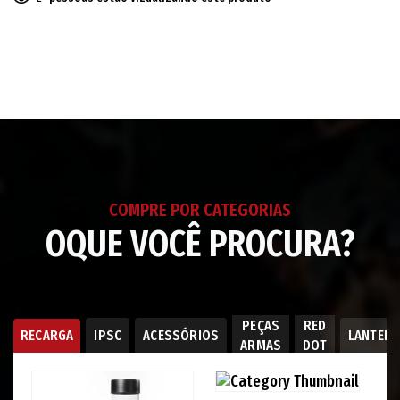
Adicionando
o
produto
ao
seu
carrinho
COMPRE POR CATEGORIAS
OQUE VOCÊ PROCURA?
PEÇAS
RED
RECARGA
IPSC
ACESSÓRIOS
LANTER
ARMAS
DOT