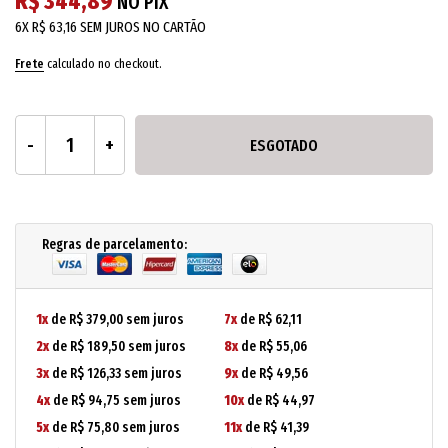
R$ 344,89
NO PIX
6X
R$ 63,16
SEM JUROS NO CARTÃO
Frete
calculado no checkout.
ESGOTADO
Regras de parcelamento:
1x
de R$ 379,00 sem juros
7x
de R$ 62,11
2x
de R$ 189,50 sem juros
8x
de R$ 55,06
3x
de R$ 126,33 sem juros
9x
de R$ 49,56
4x
de R$ 94,75 sem juros
10x
de R$ 44,97
5x
de R$ 75,80 sem juros
11x
de R$ 41,39