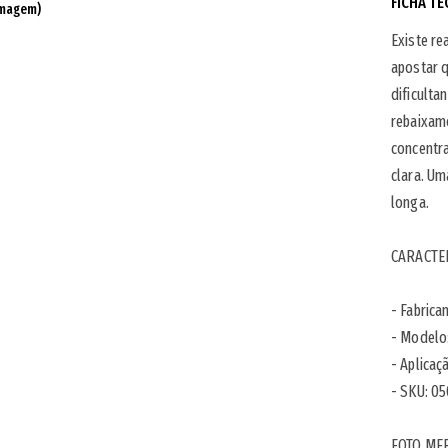
FICHA TÉ
imagem)
Existe r
apostar q
dificulta
rebaixamo
concentra
clara. Um
longa.
CARACTER
- Fabrica
- Modelo:
- Aplicaç
- SKU: 0
FOTO ME