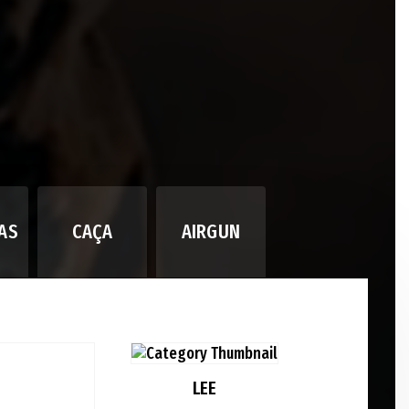
AS
CAÇA
AIRGUN
LEE
MR BUL