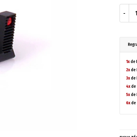
Regr
1x
de 
2x
de 
3x
de 
4x
de 
5x
de 
6x
de 