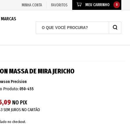
MEU CARRINHO
0
MINHA CONTA
FAVORITOS
MARCAS
N MASSA DE MIRA JERICHO
awson Precision
o Produto:
050-455
5,09
NO PIX
83
SEM JUROS NO CARTÃO
lado no checkout.