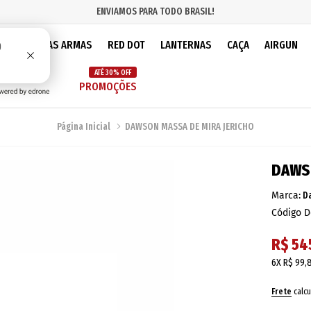
ENVIAMOS PARA TODO BRASIL!
IOS
PEÇAS ARMAS
RED DOT
LANTERNAS
CAÇA
AIRGUN
ATÉ 30% OFF
PROMOÇÕES
Página Inicial
DAWSON MASSA DE MIRA JERICHO
DAWSO
Marca:
D
Código D
R$ 54
6X
R$ 99,
Frete
calcu