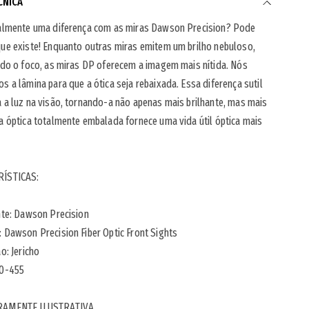
CNICA
ealmente uma diferença com as miras Dawson Precision? Pode
ue existe! Enquanto outras miras emitem um brilho nebuloso,
ndo o foco, as miras DP oferecem a imagem mais nítida. Nós
s a lâmina para que a ótica seja rebaixada. Essa diferença sutil
 a luz na visão, tornando-a não apenas mais brilhante, mas mais
a óptica totalmente embalada fornece uma vida útil óptica mais
ÍSTICAS:
nte: Dawson Precision
 Dawson Precision Fiber Optic Front Sights
ão: Jericho
50-455
RAMENTE ILUSTRATIVA