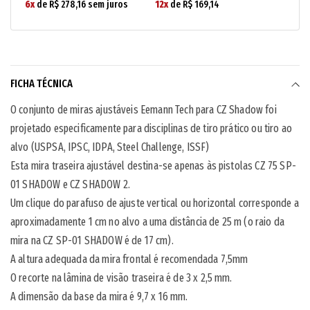
6x
de R$ 278,16 sem juros
12x
de R$ 169,14
FICHA TÉCNICA
O conjunto de miras ajustáveis ​​Eemann Tech para CZ Shadow foi
projetado especificamente para disciplinas de tiro prático ou tiro ao
alvo (USPSA, IPSC, IDPA, Steel Challenge, ISSF)
Esta mira traseira ajustável destina-se apenas às pistolas CZ 75 SP-
01 SHADOW e CZ SHADOW 2.
Um clique do parafuso de ajuste vertical ou horizontal corresponde a
aproximadamente 1 cm no alvo a uma distância de 25 m (o raio da
mira na CZ SP-01 SHADOW é de 17 cm).
A altura adequada da mira frontal é recomendada 7,5mm
O recorte na lâmina de visão traseira é de 3 x 2,5 mm.
A dimensão da base da mira é 9,7 x 16 mm.