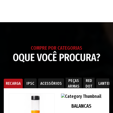
o
produto
ao
seu
carrinho
COMPRE POR CATEGORIAS
OQUE VOCÊ PROCURA?
PEÇAS
RED
RECARGA
IPSC
ACESSÓRIOS
LANTER
ARMAS
DOT
BALANCAS