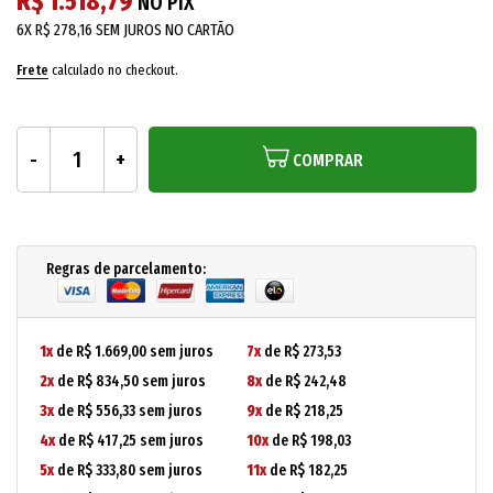
R$ 1.518,79
NO PIX
6X
R$ 278,16
SEM JUROS NO CARTÃO
Frete
calculado no checkout.
COMPRAR
Regras de parcelamento:
1x
de R$ 1.669,00 sem juros
7x
de R$ 273,53
2x
de R$ 834,50 sem juros
8x
de R$ 242,48
3x
de R$ 556,33 sem juros
9x
de R$ 218,25
4x
de R$ 417,25 sem juros
10x
de R$ 198,03
5x
de R$ 333,80 sem juros
11x
de R$ 182,25