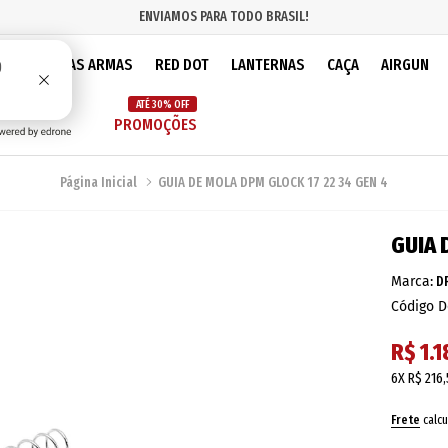
ENVIAMOS PARA TODO BRASIL!
IOS
PEÇAS ARMAS
RED DOT
LANTERNAS
CAÇA
AIRGUN
ATÉ 30% OFF
PROMOÇÕES
Página Inicial
GUIA DE MOLA DPM GLOCK 17 22 34 GEN 4
GUIA 
Marca:
D
Código D
R$ 1.
6X
R$ 216
Frete
calcu