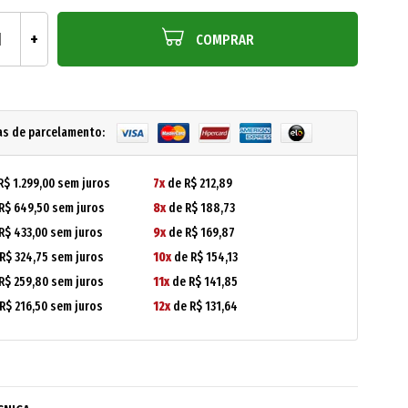
COMPRAR
as de parcelamento:
R$ 1.299,00 sem juros
7x
de R$ 212,89
R$ 649,50 sem juros
8x
de R$ 188,73
R$ 433,00 sem juros
9x
de R$ 169,87
R$ 324,75 sem juros
10x
de R$ 154,13
R$ 259,80 sem juros
11x
de R$ 141,85
R$ 216,50 sem juros
12x
de R$ 131,64