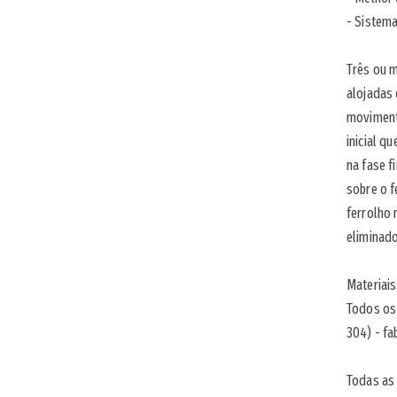
- Sistem
Três ou 
alojadas 
moviment
inicial q
na fase f
sobre o 
ferrolho 
eliminad
Materiais
Todos os 
304) - f
Todas as