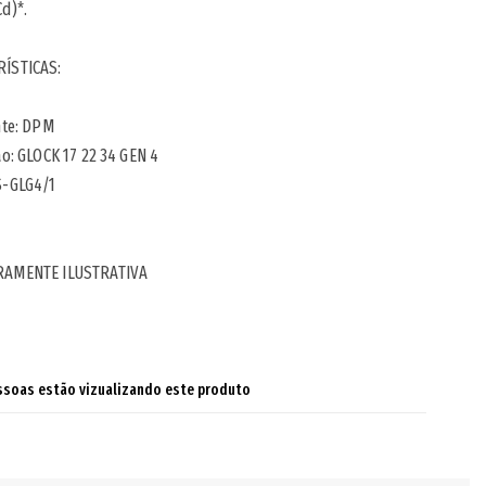
d)*.
ÍSTICAS:
nte: DPM
ão: GLOCK 17 22 34 GEN 4
S-GLG4/1
RAMENTE ILUSTRATIVA
ssoas estão vizualizando este produto
ndo