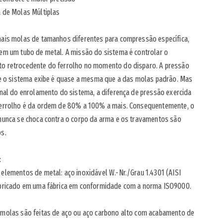
a de Molas Múltiplas
mais molas de tamanhos diferentes para compressão específica,
em um tubo de metal. A missão do sistema é controlar o
o retrocedente do ferrolho no momento do disparo. A pressão
ue o sistema exibe é quase a mesma que a das molas padrão. Mas
inal do enrolamento do sistema, a diferença de pressão exercida
ferrolho é da ordem de 80% a 100% a mais. Consequentemente, o
nunca se choca contra o corpo da arma e os travamentos são
os.
:
elementos de metal: aço inoxidável W.-Nr./Grau 1.4301 (AISI
abricado em uma fábrica em conformidade com a norma ISO9000.
 molas são feitas de aço ou aço carbono alto com acabamento de