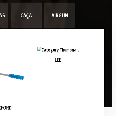
AS
CAÇA
AIRGUN
LEE
MR BUL
KFORD