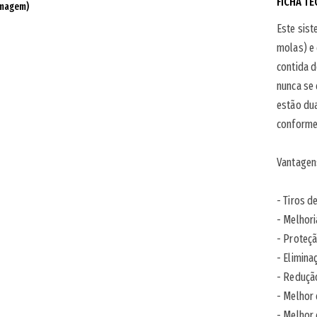
FICHA TÉ
imagem)
Este sist
molas) e 
contida d
nunca se
estão dua
conforme
Vantagen
- Tiros 
- Melhori
- Proteçã
- Elimin
- Redução
- Melhor
- Melhor 