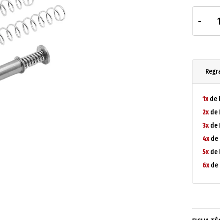
Regr
1x
de 
2x
de 
3x
de 
4x
de 
5x
de 
6x
de 