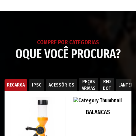
seu
carrinho
COMPRE POR CATEGORIAS
OQUE VOCÊ PROCURA?
PEÇAS
RED
RECARGA
IPSC
ACESSÓRIOS
LANTER
ARMAS
DOT
BALANCAS