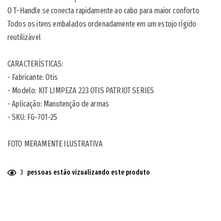
O T-Handle se conecta rapidamente ao cabo para maior conforto
Todos os itens embalados ordenadamente em um estojo rígido
reutilizável
CARACTERÍSTICAS:
- Fabricante: Otis
- Modelo: KIT LIMPEZA 223 OTIS PATRIOT SERIES
- Aplicação: Manutenção de armas
- SKU:
FG-701-25
FOTO MERAMENTE ILUSTRATIVA
3
pessoas estão vizualizando este produto
Adicionando
o
produto
ao