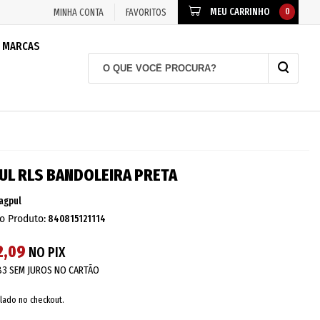
MEU CARRINHO
0
MINHA CONTA
FAVORITOS
MARCAS
L RLS BANDOLEIRA PRETA
agpul
o Produto:
840815121114
2,09
NO PIX
83
SEM JUROS NO CARTÃO
lado no checkout.