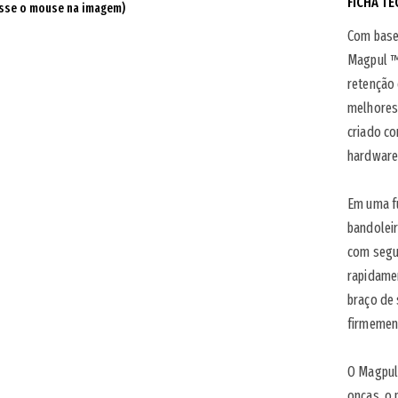
FICHA TÉ
sse o mouse na imagem)
Com base
Magpul ™,
retenção 
melhores 
criado co
hardware 
Em uma f
bandoleir
com segu
rapidame
braço de 
firmement
O Magpul
onças, o