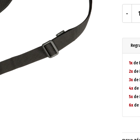
Regr
1x
de 
2x
de 
3x
de 
4x
de 
5x
de 
6x
de 