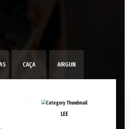
AS
CAÇA
AIRGUN
LEE
MR BUL