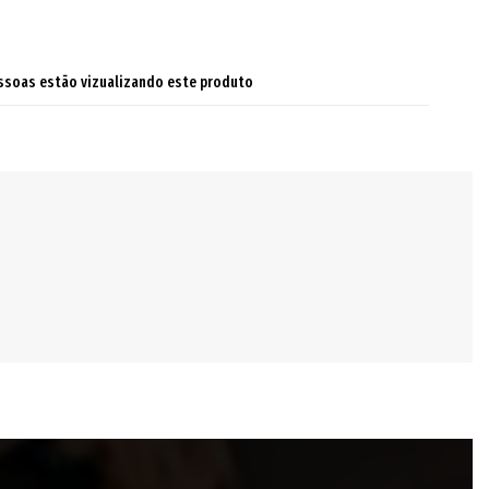
ssoas estão vizualizando este produto
ndo