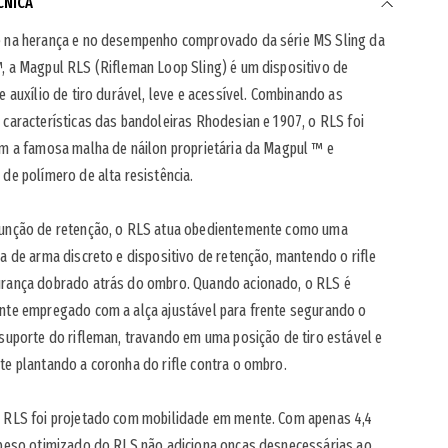
CNICA
 na herança e no desempenho comprovado da série MS Sling da
 a Magpul RLS (Rifleman Loop Sling) é um dispositivo de
e auxílio de tiro durável, leve e acessível. Combinando as
características das bandoleiras Rhodesian e 1907, o RLS foi
m a famosa malha de náilon proprietária da Magpul ™ e
de polímero de alta resistência.
unção de retenção, o RLS atua obedientemente como uma
a de arma discreto e dispositivo de retenção, mantendo o rifle
rança dobrado atrás do ombro. Quando acionado, o RLS é
nte empregado com a alça ajustável para frente segurando o
suporte do rifleman, travando em uma posição de tiro estável e
e plantando a coronha do rifle contra o ombro.
 RLS foi projetado com mobilidade em mente. Com apenas 4,4
 peso otimizado do RLS não adiciona onças desnecessárias ao