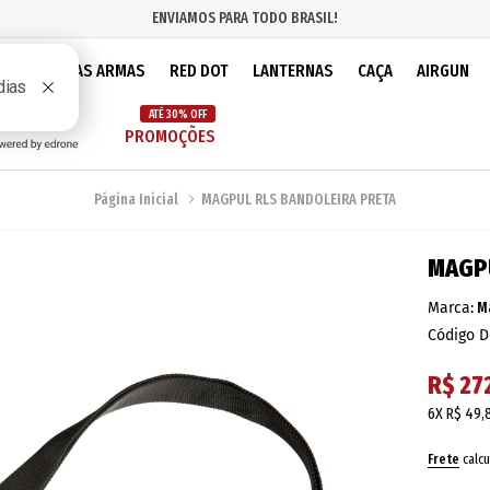
ENVIAMOS PARA TODO BRASIL!
IOS
PEÇAS ARMAS
RED DOT
LANTERNAS
CAÇA
AIRGUN
ATÉ 30% OFF
PROMOÇÕES
Página Inicial
MAGPUL RLS BANDOLEIRA PRETA
MAGPU
Marca:
M
Código D
R$ 27
6X
R$ 49,
Frete
calcu