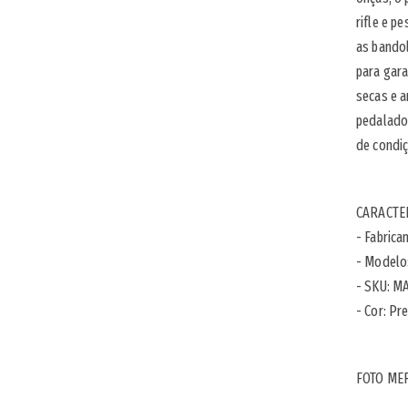
rifle e 
as bandol
para gara
secas e a
pedalado
de condi
CARACTER
- Fabrica
- Modelo
- SKU: 
- Cor: Pr
FOTO ME