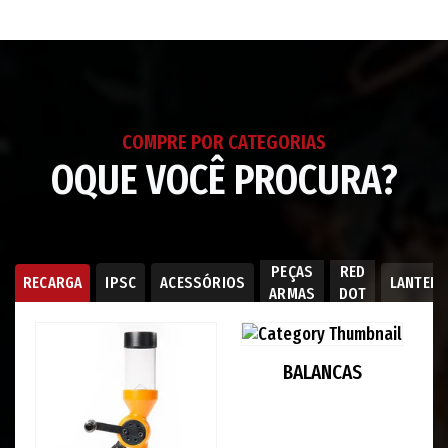
ao
seu
carrinho
COMPRE POR CATEGORIAS
OQUE VOCÊ PROCURA?
PEÇAS
RED
RECARGA
IPSC
ACESSÓRIOS
LANTER
ARMAS
DOT
BALANCAS