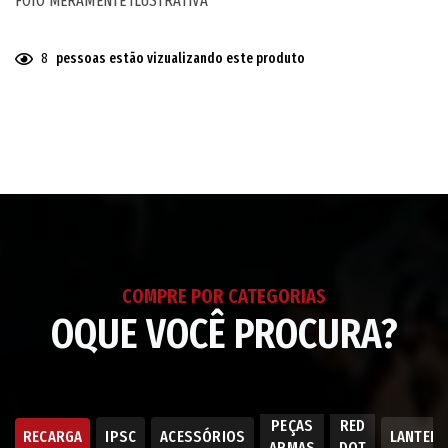
FOTO MERAMENTE ILUSTRATIVA
8
pessoas estão vizualizando este produto
Adicionando
o
produto
ao
seu
carrinho
COMPRE POR CATEGORIAS
OQUE VOCÊ PROCURA?
PEÇAS
RED
RECARGA
IPSC
ACESSÓRIOS
LANTER
ARMAS
DOT