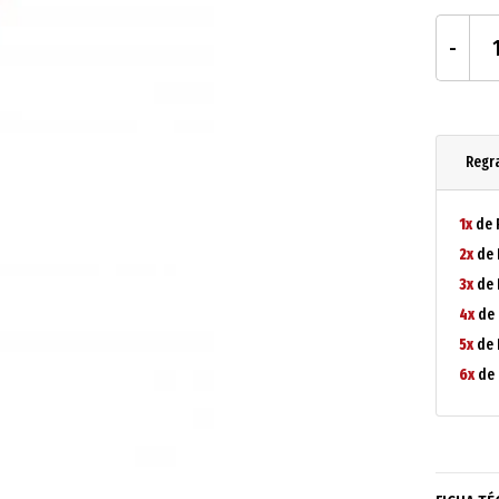
Regr
1x
de 
2x
de 
3x
de 
4x
de 
5x
de 
6x
de 