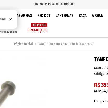
ENVIAMOS PARA TODO BRASIL!
IOS
PEÇAS ARMAS
RED DOT
LANTERNAS
CAÇA
AIRGUN
ATÉ 30% OFF
PROMOÇÕES
Página Inicial
TANFOGLIO XTREME GUIA DE MOLA SHORT
TANFO
Marca:
T
Código D
R$ 35
6X
R$ 64,
Frete
calcu