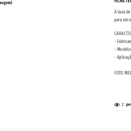
FICHA TÉ
imagem)
A Guia de
para um m
CARACTER
- Fabrica
- Modelo
- Aplicaç
FOTO ME
2
pe
Adiciona
o
produto