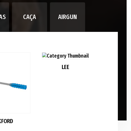
AS
CAÇA
AIRGUN
LEE
MR BUL
KFORD