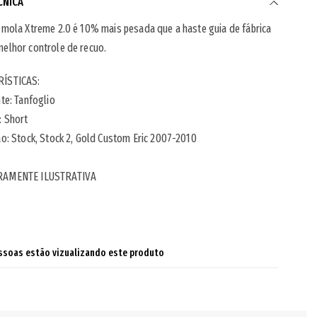
CNICA
 mola Xtreme 2.0 é 10% mais pesada que a haste guia de fábrica
elhor controle de recuo.
ÍSTICAS:
nte:
Tanfoglio
: Short
ão: Stock, Stock 2, Gold Custom Eric 2007-2010
RAMENTE ILUSTRATIVA
ssoas estão vizualizando este produto
ndo