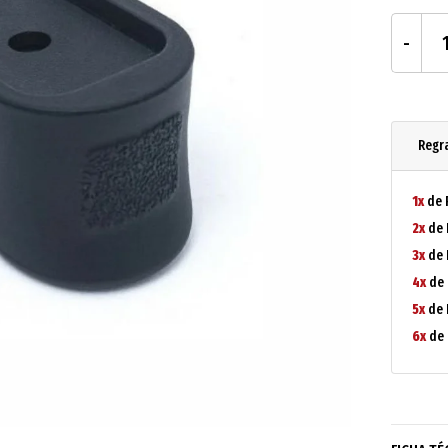
Regr
1x
de 
2x
de 
3x
de 
4x
de 
5x
de 
6x
de 