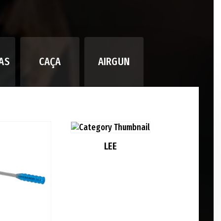
AS
CAÇA
AIRGUN
LEE
MR BUL