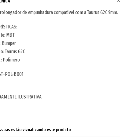
CNICA
rolongador de empunhadura compatível com a Taurus G2C 9mm.
ÍSTICAS:
nte: MBT
: Bumper
ão: Taurus G2C
l: Polimero
T-POL-B001
RAMENTE ILUSTRATIVA
ssoas estão vizualizando este produto