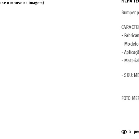
FICHA TÉ
sse o mouse na imagem)
Bumper p
CARACTER
- Fabrica
- Modelo
- Aplicaç
- Materia
- SKU:
MB
FOTO ME
5
pe