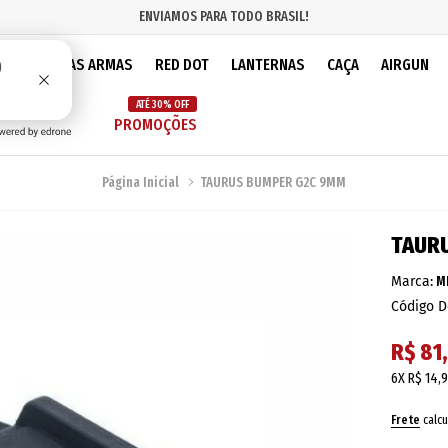
ENVIAMOS PARA TODO BRASIL!
IOS
PEÇAS ARMAS
RED DOT
LANTERNAS
CAÇA
AIRGUN
ATÉ 30% OFF
PROMOÇÕES
Página Inicial
TAURUS BUMPER G2C 9MM
TAUR
Marca:
M
Código D
R$ 81
6X
R$ 14,
Frete
calcu