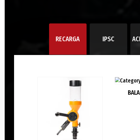
RECARGA
IPSC
AC
BAL