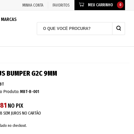
MEU CARRINHO
0
MINHA CONTA
FAVORITOS
MARCAS
US BUMPER G2C 9MM
BT
o Produto:
MBT-B-001
,81
NO PIX
98
SEM JUROS NO CARTÃO
lado no checkout.