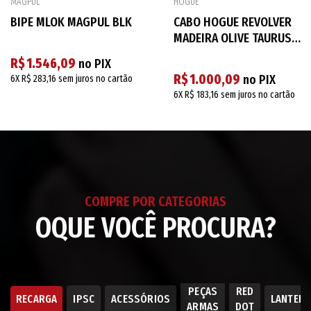
MAGPUL
HOGUE
BIPE MLOK MAGPUL BLK
CABO HOGUE REVOLVER
MADEIRA OLIVE TAURUS
66400
R$ 1.546,09
no PIX
R$ 1.000,09
no PIX
6X
R$ 283,16
sem juros no cartão
6X
R$ 183,16
sem juros no cartão
COMPRE POR CATEGORIAS
OQUE VOCÊ PROCURA?
PEÇAS
RED
RECARGA
IPSC
ACESSÓRIOS
LANTER
ARMAS
DOT